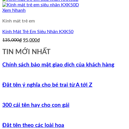
là:
tại
155,000₫.
là:
Xem Nhanh
115,000₫.
Kính mát trẻ em
Kính Mát Trẻ Em Siêu Nhân KXK50
Giá
Giá
135,000
₫
95,000
₫
gốc
hiện
là:
tại
TIN MỚI NHẤT
135,000₫.
là:
95,000₫.
Chính sách bảo mật giao dịch của khách hàng
Đặt tên ý nghĩa cho bé trai từ A tới Z
300 cái tên hay cho con gái
Đặt tên theo các loài hoa