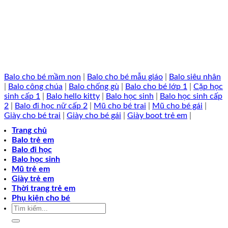
Balo cho bé mầm non
|
Balo cho bé mẫu giáo
|
Balo siêu nhân
|
Balo công chúa
|
Balo chống gù
|
Balo cho bé lớp 1
|
Cặp học
sinh cấp 1
|
Balo hello kitty
|
Balo học sinh
|
Balo học sinh cấp
2
|
Balo đi học nữ cấp 2
|
Mũ cho bé trai
|
Mũ cho bé gái
|
Giày cho bé trai
|
Giày cho bé gái
|
Giày boot trẻ em
|
Trang chủ
Balo trẻ em
Balo đi học
Balo học sinh
Mũ trẻ em
Giày trẻ em
Thời trang trẻ em
Phụ kiện cho bé
Tìm
kiếm: