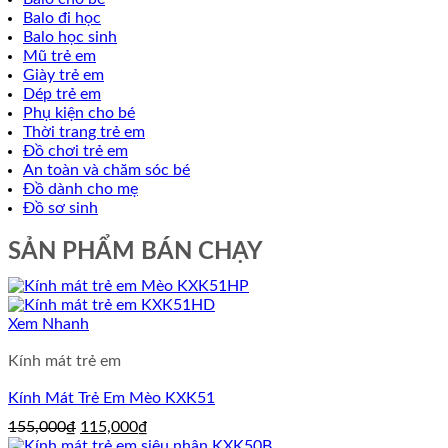
Balo đi học
Balo học sinh
Mũ trẻ em
Giày trẻ em
Dép trẻ em
Phụ kiện cho bé
Thời trang trẻ em
Đồ chơi trẻ em
An toàn và chăm sóc bé
Đồ dành cho mẹ
Đồ sơ sinh
SẢN PHẨM BÁN CHẠY
Xem Nhanh
Kính mát trẻ em
Kính Mát Trẻ Em Mèo KXK51
Giá
Giá
155,000
₫
115,000
₫
gốc
hiện