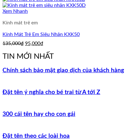
là:
tại
155,000₫.
là:
Xem Nhanh
115,000₫.
Kính mát trẻ em
Kính Mát Trẻ Em Siêu Nhân KXK50
Giá
Giá
135,000
₫
95,000
₫
gốc
hiện
là:
tại
TIN MỚI NHẤT
135,000₫.
là:
95,000₫.
Chính sách bảo mật giao dịch của khách hàng
Đặt tên ý nghĩa cho bé trai từ A tới Z
300 cái tên hay cho con gái
Đặt tên theo các loài hoa