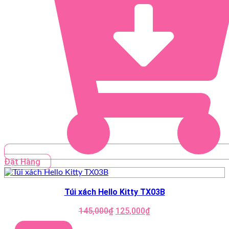
Đặt Hàng
Túi xách Hello Kitty TX03B
Giá
Giá
145,000
₫
125,000
₫
gốc
hiện