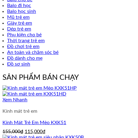
Balo đi học
Balo học sinh
Mũ trẻ em
Giày trẻ em
Dép trẻ em
Phụ kiện cho bé
Thời trang trẻ em
Đồ chơi trẻ em
An toàn và chăm sóc bé
Đồ dành cho mẹ
Đồ sơ sinh
SẢN PHẨM BÁN CHẠY
Xem Nhanh
Kính mát trẻ em
Kính Mát Trẻ Em Mèo KXK51
Giá
Giá
155,000
₫
115,000
₫
gốc
hiện