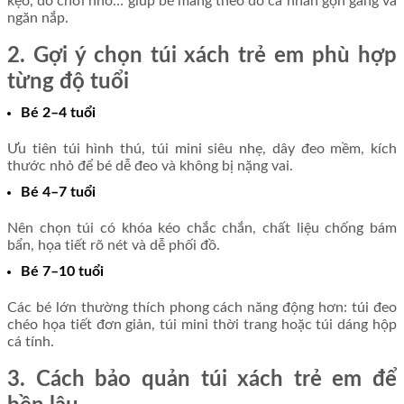
kẹo, đồ chơi nhỏ… giúp bé mang theo đồ cá nhân gọn gàng và
ngăn nắp.
2. Gợi ý chọn túi xách trẻ em phù hợp
từng độ tuổi
Bé 2–4 tuổi
Ưu tiên túi hình thú, túi mini siêu nhẹ, dây đeo mềm, kích
thước nhỏ để bé dễ đeo và không bị nặng vai.
Bé 4–7 tuổi
Nên chọn túi có khóa kéo chắc chắn, chất liệu chống bám
bẩn, họa tiết rõ nét và dễ phối đồ.
Bé 7–10 tuổi
Các bé lớn thường thích phong cách năng động hơn: túi đeo
chéo họa tiết đơn giản, túi mini thời trang hoặc túi dáng hộp
cá tính.
3. Cách bảo quản túi xách trẻ em để