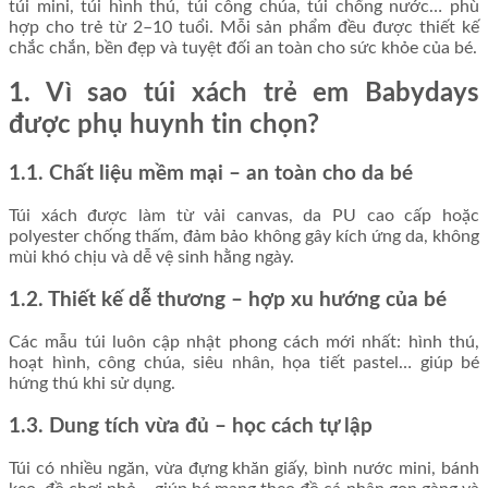
túi mini, túi hình thú, túi công chúa, túi chống nước… phù
hợp cho trẻ từ 2–10 tuổi. Mỗi sản phẩm đều được thiết kế
chắc chắn, bền đẹp và tuyệt đối an toàn cho sức khỏe của bé.
1. Vì sao túi xách trẻ em Babydays
được phụ huynh tin chọn?
1.1. Chất liệu mềm mại – an toàn cho da bé
Túi xách được làm từ vải canvas, da PU cao cấp hoặc
polyester chống thấm, đảm bảo không gây kích ứng da, không
mùi khó chịu và dễ vệ sinh hằng ngày.
1.2. Thiết kế dễ thương – hợp xu hướng của bé
Các mẫu túi luôn cập nhật phong cách mới nhất: hình thú,
hoạt hình, công chúa, siêu nhân, họa tiết pastel… giúp bé
hứng thú khi sử dụng.
1.3. Dung tích vừa đủ – học cách tự lập
Túi có nhiều ngăn, vừa đựng khăn giấy, bình nước mini, bánh