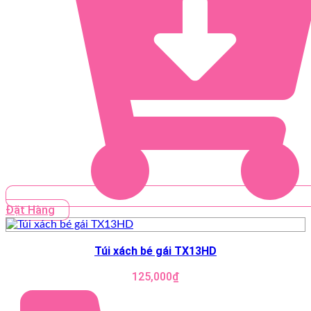
Đặt Hàng
Túi xách bé gái TX13HD
125,000
₫