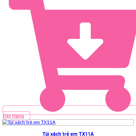
là:
tại
145,000₫.
là:
125,000₫.
Đặt Hàng
Túi xách trẻ em TX11A